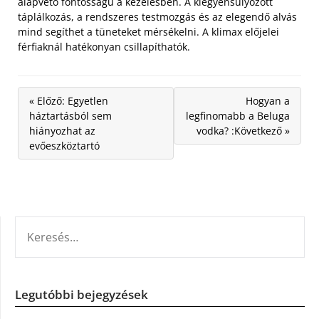
alapvető fontosságú a kezelésben. A kiegyensúlyozott
táplálkozás, a rendszeres testmozgás és az elegendő alvás
mind segíthet a tüneteket mérsékelni. A klimax előjelei
férfiaknál hatékonyan csillapíthatók.
« Előző: Egyetlen
Hogyan a
háztartásból sem
legfinomabb a Beluga
hiányozhat az
vodka? :Következő »
evőeszköztartó
KERESÉS:
Legutóbbi bejegyzések