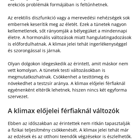
erekciós problémák formájában is feltűnhetnek.
Az erektilis diszfunkció vagy a merevedési nehézségek sok
embernek keserítik meg az életét. Ezek a tünetek nagyon
kellemetlenek, sőt rányomják a bélyegüket a mindennapi
életre. A hormonális változások miatt hangulatingadozások
is előfordulhatnak. A klimax jelei tehát ingerlékenységgel
és szorongással is járnak.
Olyan dolgokon idegeskedik az érintett, amit máskor nem
vett komolyan. A tünetek testi változásokban is
megmutatkozhatnak. Csökkenhet a testtömeg és
növekedhet a testzsír aránya. A klimax előjelei férfiaknál
egyénenként eltérők lehetnek, hiszen nincs két egyforma
szervezet.
A klimax előjelei férfiaknál változók
Ebben az időszakban az érintettek nem ritkán tapasztalják
a fizikai teljesítmény csökkenését. A klimax jelei tehát már
az edzések és az otthoni teendők végzésekor is észlelhetők.