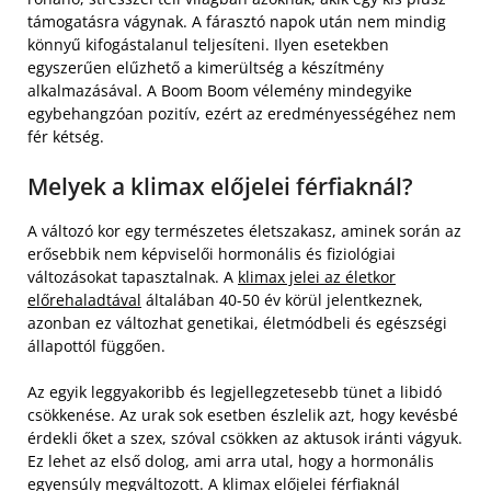
támogatásra vágynak. A fárasztó napok után nem mindig
könnyű kifogástalanul teljesíteni. Ilyen esetekben
egyszerűen elűzhető a kimerültség a készítmény
alkalmazásával. A Boom Boom vélemény mindegyike
egybehangzóan pozitív, ezért az eredményességéhez nem
fér kétség.
Melyek a klimax előjelei férfiaknál?
A változó kor egy természetes életszakasz, aminek során az
erősebbik nem képviselői hormonális és fiziológiai
változásokat tapasztalnak. A
klimax jelei az életkor
előrehaladtával
általában 40-50 év körül jelentkeznek,
azonban ez változhat genetikai, életmódbeli és egészségi
állapottól függően.
Az egyik leggyakoribb és legjellegzetesebb tünet a libidó
csökkenése. Az urak sok esetben észlelik azt, hogy kevésbé
érdekli őket a szex, szóval csökken az aktusok iránti vágyuk.
Ez lehet az első dolog, ami arra utal, hogy a hormonális
egyensúly megváltozott. A klimax előjelei férfiaknál