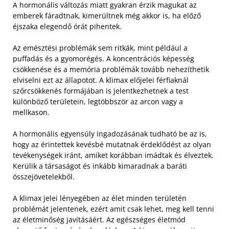
A hormonális változás miatt gyakran érzik magukat az
emberek fáradtnak, kimerültnek még akkor is, ha előző
éjszaka elegendő órát pihentek.
Az emésztési problémák sem ritkák, mint például a
puffadás és a gyomorégés. A koncentrációs képesség
csökkenése és a memória problémák tovább nehezíthetik
elviselni ezt az állapotot. A klimax előjelei férfiaknál
szőrcsökkenés formájában is jelentkezhetnek a test
különböző területein, legtöbbször az arcon vagy a
mellkason.
A hormonális egyensúly ingadozásának tudható be az is,
hogy az érintettek kevésbé mutatnak érdeklődést az olyan
tevékenységek iránt, amiket korábban imádtak és élveztek.
Kerülik a társaságot és inkább kimaradnak a baráti
összejövetelekből.
A klimax jelei lényegében az élet minden területén
problémát jelentenek, ezért amit csak lehet, meg kell tenni
az életminőség javításáért. Az egészséges életmód