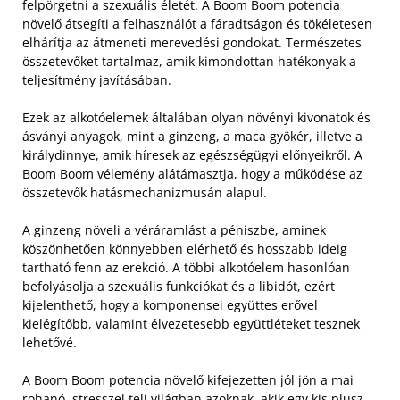
felpörgetni a szexuális életét. A Boom Boom potencia
növelő átsegíti a felhasználót a fáradtságon és tökéletesen
elhárítja az átmeneti merevedési gondokat. Természetes
összetevőket tartalmaz, amik kimondottan hatékonyak a
teljesítmény javításában.
Ezek az alkotóelemek általában olyan növényi kivonatok és
ásványi anyagok, mint a ginzeng, a maca gyökér, illetve a
királydinnye, amik híresek az egészségügyi előnyeikről. A
Boom Boom vélemény alátámasztja, hogy a működése az
összetevők hatásmechanizmusán alapul.
A ginzeng növeli a véráramlást a péniszbe, aminek
köszönhetően könnyebben elérhető és hosszabb ideig
tartható fenn az erekció. A többi alkotóelem hasonlóan
befolyásolja a szexuális funkciókat és a libidót, ezért
kijelenthető, hogy a komponensei együttes erővel
kielégítőbb, valamint élvezetesebb együttléteket tesznek
lehetővé.
A Boom Boom potencia növelő kifejezetten jól jön a mai
rohanó, stresszel teli világban azoknak, akik egy kis plusz