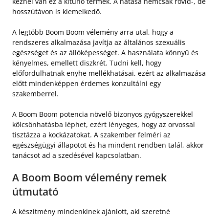
kéznél van ez a kitűnő termék. A hatása nemcsak rövid-, de
hosszútávon is kiemelkedő.
A legtöbb Boom Boom vélemény arra utal, hogy a
rendszeres alkalmazása javítja az általános szexuális
egészséget és az állóképességet. A használata könnyű és
kényelmes, emellett diszkrét. Tudni kell, hogy
előfordulhatnak enyhe mellékhatásai, ezért az alkalmazása
előtt mindenképpen érdemes konzultálni egy
szakemberrel.
A Boom Boom potencia növelő bizonyos gyógyszerekkel
kölcsönhatásba léphet, ezért lényeges, hogy az orvossal
tisztázza a kockázatokat. A szakember felméri az
egészségügyi állapotot és ha mindent rendben talál, akkor
tanácsot ad a szedésével kapcsolatban.
A Boom Boom vélemény remek
útmutató
A készítmény mindenkinek ajánlott, aki szeretné