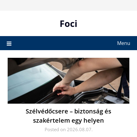
Skip
to
content
Foci
Menu
Szélvédőcsere – biztonság és
szakértelem egy helyen
Posted on 2026.08.07.