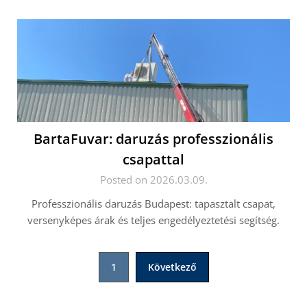
BartaFuvar: daruzás professzionális
csapattal
Posted on 2026.03.09.
Professzionális daruzás Budapest: tapasztalt csapat,
versenyképes árak és teljes engedélyeztetési segítség.
Bejegyzések
1
Következő
lapozása