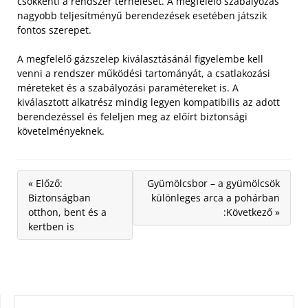
csökkenti a rendszer terhelését. A megfelelő szabályozás
nagyobb teljesítményű berendezések esetében játszik
fontos szerepet.
A megfelelő gázszelep kiválasztásánál figyelembe kell
venni a rendszer működési tartományát, a csatlakozási
méreteket és a szabályozási paramétereket is. A
kiválasztott alkatrész mindig legyen kompatibilis az adott
berendezéssel és feleljen meg az előírt biztonsági
követelményeknek.
« Előző:
Gyümölcsbor – a gyümölcsök
Biztonságban
különleges arca a pohárban
otthon, bent és a
:Következő »
kertben is
KERESÉS: