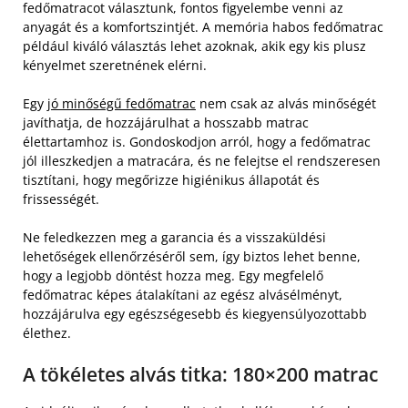
fedőmatracot választunk, fontos figyelembe venni az
anyagát és a komfortszintjét. A memória habos fedőmatrac
például kiváló választás lehet azoknak, akik egy kis plusz
kényelmet szeretnének elérni.
Egy
jó minőségű fedőmatrac
nem csak az alvás minőségét
javíthatja, de hozzájárulhat a hosszabb matrac
élettartamhoz is. Gondoskodjon arról, hogy a fedőmatrac
jól illeszkedjen a matracára, és ne felejtse el rendszeresen
tisztítani, hogy megőrizze higiénikus állapotát és
frissességét.
Ne feledkezzen meg a garancia és a visszaküldési
lehetőségek ellenőrzéséről sem, így biztos lehet benne,
hogy a legjobb döntést hozza meg. Egy megfelelő
fedőmatrac képes átalakítani az egész alvásélményt,
hozzájárulva egy egészségesebb és kiegyensúlyozottabb
élethez.
A tökéletes alvás titka: 180×200 matrac