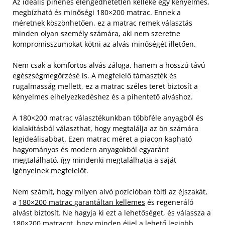
Az ideális pihenés elengedhetetlen kelléke egy kényelmes,
megbízható és minőségi 180×200 matrac. Ennek a
méretnek köszönhetően, ez a matrac remek választás
minden olyan személy számára, aki nem szeretne
kompromisszumokat kötni az alvás minőségét illetően.
Nem csak a komfortos alvás záloga, hanem a hosszú távú
egészségmegőrzésé is. A megfelelő támaszték és
rugalmasság mellett, ez a matrac széles teret biztosít a
kényelmes elhelyezkedéshez és a pihentető alváshoz.
A 180×200 matrac választékunkban többféle anyagból és
kialakításból választhat, hogy megtalálja az ön számára
legideálisabbat. Ezen matrac méret a piacon kapható
hagyományos és modern anyagokból egyaránt
megtalálható, így mindenki megtalálhatja a saját
igényeinek megfelelőt.
Nem számít, hogy milyen alvó pozícióban tölti az éjszakát,
a
180×200 matrac garantáltan kellemes
és regeneráló
alvást biztosít. Ne hagyja ki ezt a lehetőséget, és válassza a
180×200 matracot, hogy minden éjjel a lehető legjobb