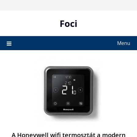
Skip
to
content
Foci
Menu
A Honeywell wifi termosztát a modern