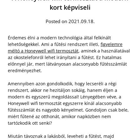
kort képviseli
Posted on 2021.09.18.
Érdemes élni a modern technológia által felkínált
lehetőségekkel. Ami a fűtési rendszert illeti,
figyelemre
méltó a Honeywell wifi termosztát
, aminek a használatával
az okostelefonról lehet irányítani a fűtést. Ez hatalmas
előnnyel jár, mert látványosan alacsonyabb fűtésszámlát
eredményezhet.
Amennyiben azon gondolkodik, hogy lecseréli a régi
rendszert, akkor ne hezitáljon sokáig, hanem éljen a
modern és egyszerű megoldással! Lényegében véve, a
Honeywell wifi termosztát egyszerre kínál alacsonyabb
fűtésszámlát és nagyobb kényelmet. Gondoljon csak bele,
miért fűtené az otthonát, amikor napközben nem
tartózkodik ott senki?
Miután távoznak a lakásból, leveheti a fűtést, majd