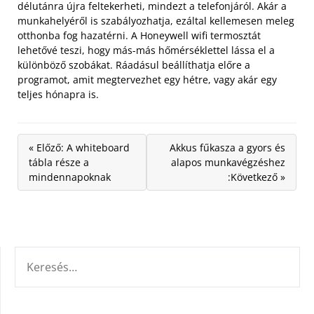
délutánra újra feltekerheti, mindezt a telefonjáról. Akár a
munkahelyéről is szabályozhatja, ezáltal kellemesen meleg
otthonba fog hazatérni. A Honeywell wifi termosztát
lehetővé teszi, hogy más-más hőmérséklettel lássa el a
különböző szobákat. Ráadásul beállíthatja előre a
programot, amit megtervezhet egy hétre, vagy akár egy
teljes hónapra is.
« Előző: A whiteboard
Akkus fűkasza a gyors és
tábla része a
alapos munkavégzéshez
mindennapoknak
:Következő »
KERESÉS: