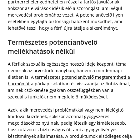
partnerrel elengedhetetlen részei a tartós javulásnak.
Sokszor az elvárások idézik elő a szorongást, ami végül
merevedési problémához vezet. A potencianövelő ilyen
esetekben egyfajta biztonsági hálóként működhet, ami
lehetővé teszi, hogy a férfi újra átélje a sikerélményt.
Természetes potencianövelő
mellékhatások nélkül
A férfiak szexuális egészsége hosszú ideje központi téma
nemcsak az orvostudományban, hanem a mindennapi
életben is. A
természetes potencianövelő megteremtheti a
harmóniát
a párkapcsolatban és visszaadja az önbizalmat,
aminek csökkenése gyakran összefüggésben van a
szexuális funkciók nem megfelelő működésével.
Azok, akik merevedési problémákkal vagy nem kielégítő
libidóval küzdenek, sokszor azonnal gyógyszeres
megoldásokhoz nyúlnak, pedig létezik egy kíméletesebb,
hosszútávon is biztonságos út, ami a gyógynövényes
készítmények alkalmazása. A produktumok elsődleges célja