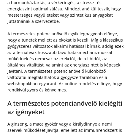
a hormonháztartás, a vérkeringés, a stressz- és
energiaszint optimalizálása. Mindezt anélkül teszik, hogy
mesterséges vegyületeket vagy szintetikus anyagokat
juttatnának a szervezetbe.
A természetes potencianövelő egyik legnagyobb előnye,
hogy a tünetek mellett az okokat is kezeli. Míg a klasszikus
gyógyszeres változatok alkalmi hatással bírnak, addig ezek
az alternatívák hosszabb távú hatásmechanizmussal
működnek és nemcsak az erekciót, de a libidót, az
általános vitalitást, valamint az energiaszintet is képesek
javítani. A természetes potencianövelő különböző
változatai megtalálhatók a gyógyszertárakban és a
webshopokban egyaránt. Az online rendelés előnye, hogy
rendkívül gyors és kényelmes.
A természetes potencianövelő kielégíti
az igényeket
A ginzeng, a maca gyökér vagy a királydinnye a nemi
szervek működését javítja, emellett az immunrendszert is