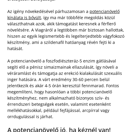
Az igény növekedésével párhuzamosan a
potencianövelő
kínálata is bővült
, így ma már többféle megoldás közül
választhatnak azok, akik támogatást keresnek a férfierő
növelésére. A Viagráról a legtöbben már biztosan hallottak,
hiszen az egyik legismertebb és legelterjedtebb vágyfokozó
készítmény, ami a szildenafil hatóanyag révén fejti ki a
hatását.
A potencianövelő a foszfodiészteráz-5 enzim gátlásával
segíti elő a pénisz simaizmainak ellazulását, így növeli a
véráramlást és támogatja az erekció kialakulását szexuális
inger hatására. A várt eredmény 30-60 percen belül
jelentkezik és akár 4-5 órán keresztül fennmarad. Fontos
megemlíteni, hogy hasonlóan a többi potencianövelő
készítményhez, nem alkalmazható bizonyos szív- és
érrendszeri betegségek esetén, valamint esetenként
mellékhatásokkal, például fejfájással, arcpírral vagy
orrdugulással is járhat.
A potencianövelő jó, ha kéznél van!