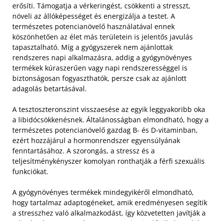
erősíti. Támogatja a vérkeringést, csökkenti a stresszt,
növeli az állóképességet és energizálja a testet. A
természetes potencianövelő használatával ennek
köszönhetően az élet más területein is jelentős javulás
tapasztalható. Míg a gyógyszerek nem ajánlottak
rendszeres napi alkalmazásra, addig a gyógynövényes
termékek kúraszerűen vagy napi rendszerességgel is
biztonságosan fogyaszthatók, persze csak az ajánlott
adagolás betartásával.
A tesztoszteronszint visszaesése az egyik leggyakoribb oka
a libidócsökkenésnek. Általánosságban elmondható, hogy a
természetes potencianövelő gazdag B- és D-vitaminban,
ezért hozzájárul a hormonrendszer egyensúlyának
fenntartásához. A szorongás, a stressz és a
teljesítménykényszer komolyan ronthatják a férfi szexuális
funkciókat.
A gyógynövényes termékek mindegyikéről elmondható,
hogy tartalmaz adaptogéneket, amik eredményesen segítik
a stresszhez való alkalmazkodást, így közvetetten javítják a