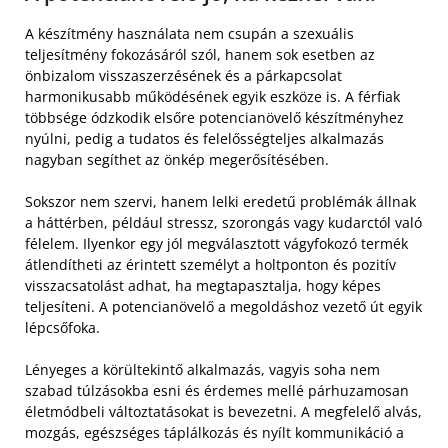
A készítmény használata nem csupán a szexuális
teljesítmény fokozásáról szól, hanem sok esetben az
önbizalom visszaszerzésének és a párkapcsolat
harmonikusabb működésének egyik eszköze is. A férfiak
többsége ódzkodik elsőre potencianövelő készítményhez
nyúlni, pedig a tudatos és felelősségteljes alkalmazás
nagyban segíthet az önkép megerősítésében.
Sokszor nem szervi, hanem lelki eredetű problémák állnak
a háttérben, például stressz, szorongás vagy kudarctól való
félelem. Ilyenkor egy jól megválasztott vágyfokozó termék
átlendítheti az érintett személyt a holtponton és pozitív
visszacsatolást adhat, ha megtapasztalja, hogy képes
teljesíteni. A potencianövelő a megoldáshoz vezető út egyik
lépcsőfoka.
Lényeges a körültekintő alkalmazás, vagyis soha nem
szabad túlzásokba esni és érdemes mellé párhuzamosan
életmódbeli változtatásokat is bevezetni. A megfelelő alvás,
mozgás, egészséges táplálkozás és nyílt kommunikáció a