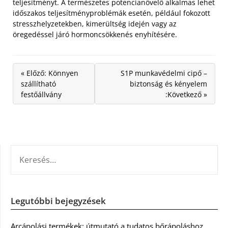
teljesítményt. A természetes potencianövelő alkalmas lehet
időszakos teljesítményproblémák esetén, például fokozott
stresszhelyzetekben, kimerültség idején vagy az
öregedéssel járó hormoncsökkenés enyhítésére.
« Előző: Könnyen
S1P munkavédelmi cipő –
szállítható
biztonság és kényelem
festőállvány
:Következő »
KERESÉS:
Legutóbbi bejegyzések
Arcápolási termékek: útmutató a tudatos bőrápoláshoz