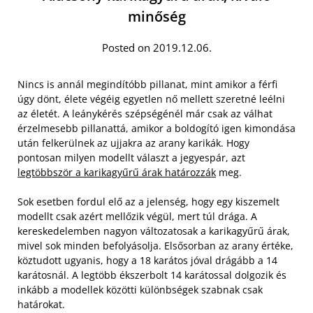
minőség
Posted on 2019.12.06.
Nincs is annál megindítóbb pillanat, mint amikor a férfi
úgy dönt, élete végéig egyetlen nő mellett szeretné leélni
az életét. A leánykérés szépségénél már csak az válhat
érzelmesebb pillanattá, amikor a boldogító igen kimondása
után felkerülnek az ujjakra az arany karikák. Hogy
pontosan milyen modellt választ a jegyespár, azt
legtöbbször a karikagyűrű árak határozzák
meg.
Sok esetben fordul elő az a jelenség, hogy egy kiszemelt
modellt csak azért mellőzik végül, mert túl drága. A
kereskedelemben nagyon változatosak a karikagyűrű árak,
mivel sok minden befolyásolja. Elsősorban az arany értéke,
köztudott ugyanis, hogy a 18 karátos jóval drágább a 14
karátosnál. A legtöbb ékszerbolt 14 karátossal dolgozik és
inkább a modellek közötti különbségek szabnak csak
határokat.