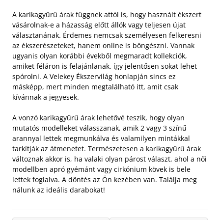
A karikagyűrű árak függnek attól is, hogy használt ékszert
vásárolnak-e a házasság előtt állók vagy teljesen újat
választanának. Érdemes nemcsak személyesen felkeresni
az ékszerészeteket, hanem online is böngészni. Vannak
ugyanis olyan korábbi évekből megmaradt kollekciók,
amiket féláron is felajánlanak, így jelentősen sokat lehet
spórolni. A Velekey Ékszervilág honlapján sincs ez
másképp, mert minden megtalálható itt, amit csak
kívánnak a jegyesek.
A vonzó karikagyűrű árak lehetővé teszik, hogy olyan
mutatós modelleket válasszanak, amik 2 vagy 3 színű
arannyal lettek megmunkálva és valamilyen mintákkal
tarkítják az átmenetet. Természetesen a karikagyűrű árak
változnak akkor is, ha valaki olyan párost választ, ahol a női
modellben apró gyémánt vagy cirkónium kövek is bele
lettek foglalva. A döntés az Ön kezében van. Találja meg
nálunk az ideális darabokat!