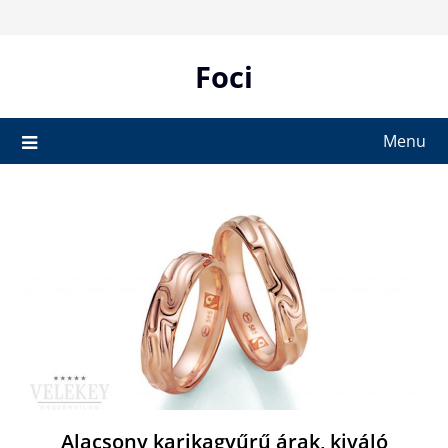
Skip
to
content
Foci
Menu
Alacsony karikagyűrű árak, kiváló