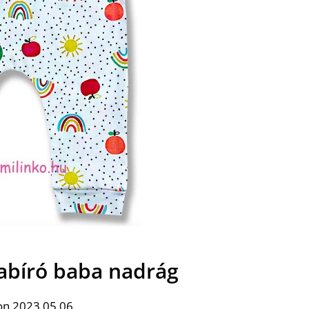
pabíró baba nadrág
on 2023.05.06.