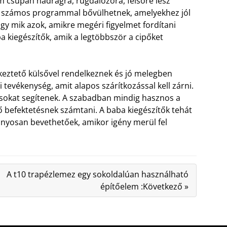
 csupán nadrágra, rugdalózóra, felsőre lesz
k számos programmal bővülhetnek, amelyekhez jól
gy mik azok, amikre megéri figyelmet fordítani
 kiegészítők, amik a legtöbbször a cipőket
eztető külsővel rendelkeznek és jó melegben
i tevékenység, amit alapos szárítkozással kell zárni.
 sokat segítenek. A szabadban mindig hasznos a
lő befektetésnek számtani. A baba kiegészítők tehát
rányosan bevethetőek, amikor igény merül fel
A t10 trapézlemez egy sokoldalúan használható
építőelem :Következő »