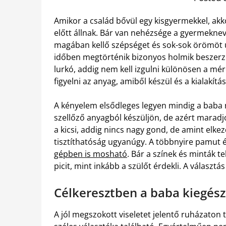
Amikor a család bővül egy kisgyermekkel, ak
előtt állnak. Bár van nehézsége a gyermekn
magában kellő szépséget és sok-sok örömöt 
időben megtörténik bizonyos holmik beszerzé
lurkó, addig nem kell izgulni különösen a mé
figyelni az anyag, amiből készül és a kialakítás
A kényelem elsődleges legyen mindig a baba 
szellőző anyagból készüljön, de azért marad
a kicsi, addig nincs nagy gond, de amint elke
tisztíthatóság ugyanúgy. A többnyire pamut é
gépben is mosható
. Bár a színek és minták te
picit, mint inkább a szülőt érdekli. A választás
Célkeresztben a baba kiegész
A jól megszokott viseletet jelentő ruházaton 