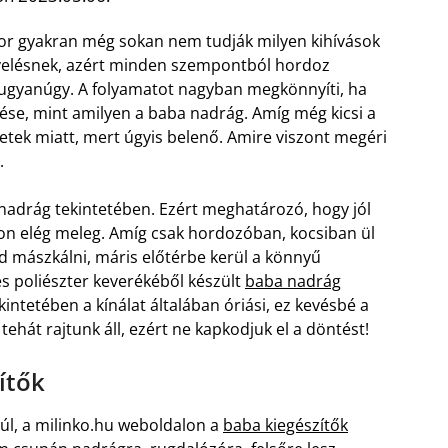
kor gyakran még sokan nem tudják milyen kihívások
evelésnek, azért minden szempontból hordoz
ugyanúgy. A folyamatot nagyban megkönnyíti, ha
se, mint amilyen a baba nadrág. Amíg még kicsi a
retek miatt, mert úgyis belenő. Amire viszont megéri
.
nadrág tekintetében. Ezért meghatározó, hogy jól
jon elég meleg. Amíg csak hordozóban, kocsiban ül
zd mászkálni, máris előtérbe kerül a könnyű
s poliészter keverékéből készült
baba nadrág
kintetében a kínálat általában óriási, ez kevésbé a
 tehát rajtunk áll, ezért ne kapkodjuk el a döntést!
ítők
túl, a milinko.hu weboldalon a
baba kiegészítők