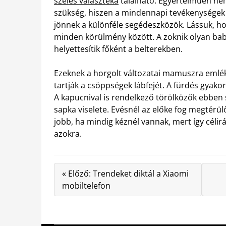
széles választéka
található. Egyértelműen nem
szükség, hiszen a mindennapi tevékenysége
jönnek a különféle segédeszközök. Lássuk, ho
minden körülmény között. A zoknik olyan baba
helyettesítik főként a belterekben.
Ezeknek a horgolt változatai mamuszra emlék
tartják a csöppségek lábfejét. A fürdés gyakor
A kapucnival is rendelkező törölközők ebben
sapka viselete. Evésnél az előke fog megtérü
jobb, ha mindig kéznél vannak, mert így céli
azokra.
« Előző: Trendeket diktál a Xiaomi
mobiltelefon