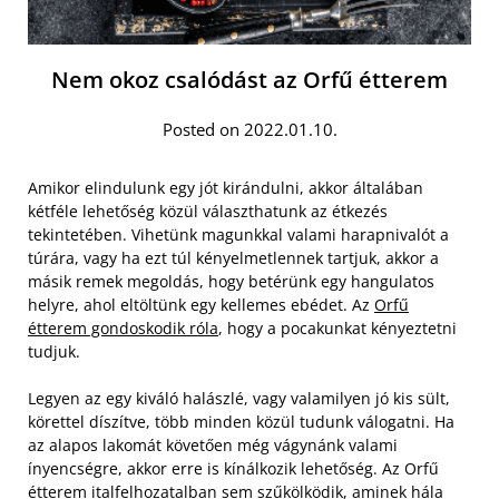
Nem okoz csalódást az Orfű étterem
Posted on 2022.01.10.
Amikor elindulunk egy jót kirándulni, akkor általában
kétféle lehetőség közül választhatunk az étkezés
tekintetében. Vihetünk magunkkal valami harapnivalót a
túrára, vagy ha ezt túl kényelmetlennek tartjuk, akkor a
másik remek megoldás, hogy betérünk egy hangulatos
helyre, ahol eltöltünk egy kellemes ebédet. Az
Orfű
étterem gondoskodik róla
, hogy a pocakunkat kényeztetni
tudjuk.
Legyen az egy kiváló halászlé, vagy valamilyen jó kis sült,
körettel díszítve, több minden közül tudunk válogatni. Ha
az alapos lakomát követően még vágynánk valami
ínyencségre, akkor erre is kínálkozik lehetőség. Az Orfű
étterem italfelhozatalban sem szűkölködik, aminek hála