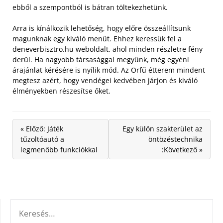
ebből a szempontból is bátran töltekezhetünk.
Arra is kínálkozik lehetőség, hogy előre összeállítsunk
magunknak egy kiváló menüt. Ehhez keressük fel a
deneverbisztro.hu weboldalt, ahol minden részletre fény
derül. Ha nagyobb társasággal megyünk, még egyéni
árajánlat kérésére is nyílik mód. Az Orfű étterem mindent
megtesz azért, hogy vendégei kedvében járjon és kiváló
élményekben részesítse őket.
« Előző: Játék
Egy külön szakterület az
tűzoltóautó a
öntözéstechnika
legmenőbb funkciókkal
:Következő »
KERESÉS: