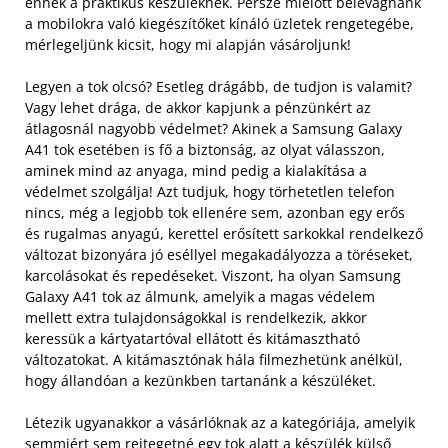
ennek a praktikus készüléknek. Persze mielőtt belevágnánk
a mobilokra való kiegészítőket kínáló üzletek rengetegébe,
mérlegeljünk kicsit, hogy mi alapján vásároljunk!
Legyen a tok olcsó? Esetleg drágább, de tudjon is valamit?
Vagy lehet drága, de akkor kapjunk a pénzünkért az
átlagosnál nagyobb védelmet? Akinek a Samsung Galaxy
A41 tok esetében is fő a biztonság, az olyat válasszon,
aminek mind az anyaga, mind pedig a kialakítása a
védelmet szolgálja!
Azt tudjuk, hogy törhetetlen telefon
nincs, még a legjobb tok ellenére sem, azonban egy erős
és rugalmas anyagú, kerettel erősített sarkokkal rendelkező
változat bizonyára jó eséllyel megakadályozza a töréseket,
karcolásokat és repedéseket. Viszont, ha olyan Samsung
Galaxy A41 tok az álmunk, amelyik a magas védelem
mellett extra tulajdonságokkal is rendelkezik, akkor
keressük a kártyatartóval ellátott és kitámasztható
változatokat. A kitámasztónak hála filmezhetünk anélkül,
hogy állandóan a kezünkben tartanánk a készüléket.
Létezik ugyanakkor a vásárlóknak az a kategóriája, amelyik
semmiért sem rejtegetné egy tok alatt a készülék külső