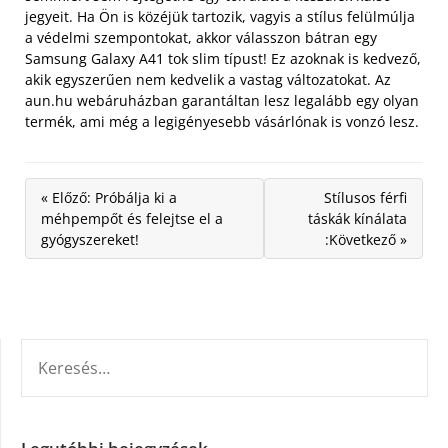
jegyeit. Ha Ön is közéjük tartozik, vagyis a stílus felülmúlja
a védelmi szempontokat, akkor válasszon bátran egy
Samsung Galaxy A41 tok slim típust! Ez azoknak is kedvező,
akik egyszerűen nem kedvelik a vastag változatokat. Az
aun.hu webáruházban garantáltan lesz legalább egy olyan
termék, ami még a legigényesebb vásárlónak is vonzó lesz.
« Előző: Próbálja ki a
Stílusos férfi
méhpempőt és felejtse el a
táskák kínálata
gyógyszereket!
:Következő »
KERESÉS: