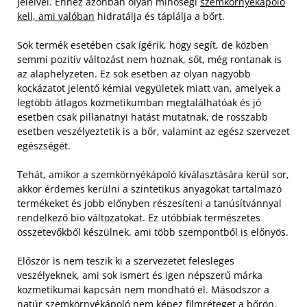
jeleivel. Ehhez azonban olyan minőségi
szemkörnyékápoló
kell, ami valóban
hidratálja és táplálja a bőrt.
Sok termék esetében csak ígérik, hogy segít, de közben
semmi pozitív változást nem hoznak, sőt, még rontanak is
az alaphelyzeten. Ez sok esetben az olyan nagyobb
kockázatot jelentő kémiai vegyületek miatt van, amelyek a
legtöbb átlagos kozmetikumban megtalálhatóak és jó
esetben csak pillanatnyi hatást mutatnak, de rosszabb
esetben veszélyeztetik is a bőr, valamint az egész szervezet
egészségét.
Tehát, amikor a szemkörnyékápoló kiválasztására kerül sor,
akkor érdemes kerülni a szintetikus anyagokat tartalmazó
termékeket és jobb előnyben részesíteni a tanúsítvánnyal
rendelkező bio változatokat. Ez utóbbiak természetes
összetevőkből készülnek, ami több szempontból is előnyös.
Először is nem teszik ki a szervezetet felesleges
veszélyeknek, ami sok ismert és igen népszerű márka
kozmetikumai kapcsán nem mondható el. Másodszor a
natúr szemkörnyékápoló nem képez filmréteget a bőrön,