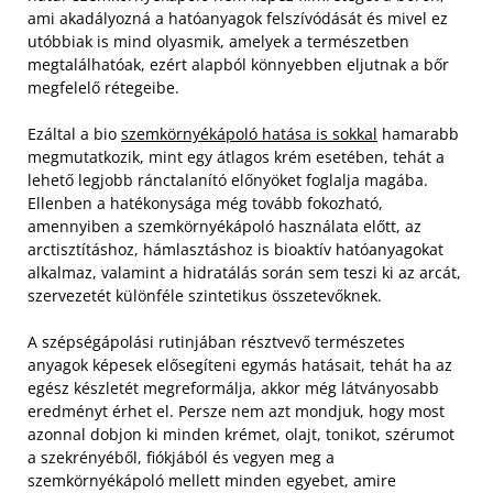
ami akadályozná a hatóanyagok felszívódását és mivel ez
utóbbiak is mind olyasmik, amelyek a természetben
megtalálhatóak, ezért alapból könnyebben eljutnak a bőr
megfelelő rétegeibe.
Ezáltal a bio
szemkörnyékápoló hatása is sokkal
hamarabb
megmutatkozik, mint egy átlagos krém esetében, tehát a
lehető legjobb ránctalanító előnyöket foglalja magába.
Ellenben a hatékonysága még tovább fokozható,
amennyiben a szemkörnyékápoló használata előtt, az
arctisztításhoz, hámlasztáshoz is bioaktív hatóanyagokat
alkalmaz, valamint a hidratálás során sem teszi ki az arcát,
szervezetét különféle szintetikus összetevőknek.
A szépségápolási rutinjában résztvevő természetes
anyagok képesek elősegíteni egymás hatásait, tehát ha az
egész készletét megreformálja, akkor még látványosabb
eredményt érhet el. Persze nem azt mondjuk, hogy most
azonnal dobjon ki minden krémet, olajt, tonikot, szérumot
a szekrényéből, fiókjából és vegyen meg a
szemkörnyékápoló mellett minden egyebet, amire