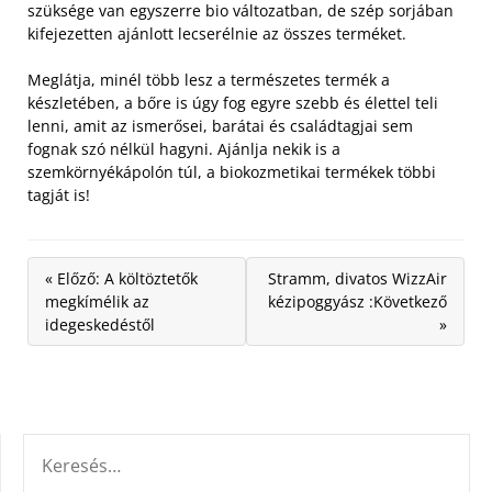
szüksége van egyszerre bio változatban, de szép sorjában
kifejezetten ajánlott lecserélnie az összes terméket.
Meglátja, minél több lesz a természetes termék a
készletében, a bőre is úgy fog egyre szebb és élettel teli
lenni, amit az ismerősei, barátai és családtagjai sem
fognak szó nélkül hagyni. Ajánlja nekik is a
szemkörnyékápolón túl, a biokozmetikai termékek többi
tagját is!
« Előző: A költöztetők
Stramm, divatos WizzAir
megkímélik az
kézipoggyász :Következő
idegeskedéstől
»
KERESÉS: