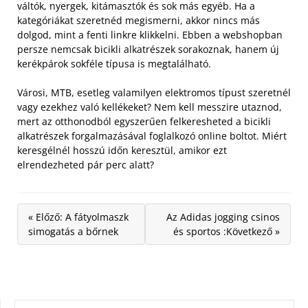
váltók, nyergek, kitámasztók és sok más egyéb.
Ha a
kategóriákat szeretnéd megismerni, akkor nincs más
dolgod, mint a fenti linkre klikkelni. Ebben a webshopban
persze nemcsak bicikli alkatrészek sorakoznak, hanem új
kerékpárok sokféle típusa is megtalálható.
Városi, MTB, esetleg valamilyen elektromos típust szeretnél
vagy ezekhez való kellékeket? Nem kell messzire utaznod,
mert az otthonodból egyszerűen felkeresheted a bicikli
alkatrészek forgalmazásával foglalkozó online boltot. Miért
keresgélnél hosszú időn keresztül, amikor ezt
elrendezheted pár perc alatt?
« Előző: A fátyolmaszk
Az Adidas jogging csinos
simogatás a bőrnek
és sportos :Következő »
KERESÉS: