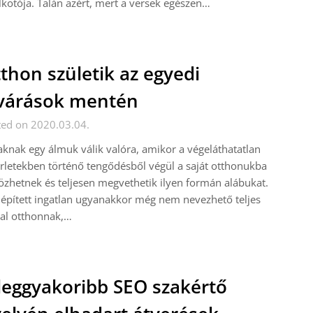
lkotója. Talán azért, mert a versek egészen…
thon születik az egyedi
várások mentén
ted on 2020.03.04.
knak egy álmuk válik valóra, amikor a végeláthatatlan
rletekben történő tengődésből végül a saját otthonukba
özhetnek és teljesen megvethetik ilyen formán alábukat.
lépített ingatlan ugyanakkor még nem nevezhető teljes
al otthonnak,…
leggyakoribb SEO szakértő