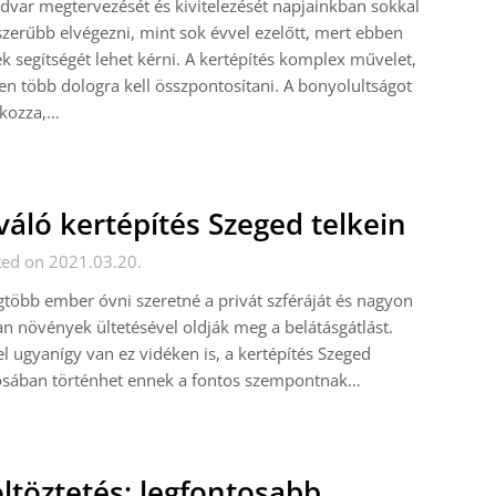
dvar megtervezését és kivitelezését napjainkban sokkal
zerűbb elvégezni, mint sok évvel ezelőtt, mert ebben
k segítségét lehet kérni. A kertépítés komplex művelet,
en több dologra kell összpontosítani. A bonyolultságot
okozza,…
váló kertépítés Szeged telkein
ted on 2021.03.20.
gtöbb ember óvni szeretné a privát szféráját és nagyon
n növények ültetésével oldják meg a belátásgátlást.
l ugyanígy van ez vidéken is, a kertépítés Szeged
osában történhet ennek a fontos szempontnak…
ltöztetés: legfontosabb