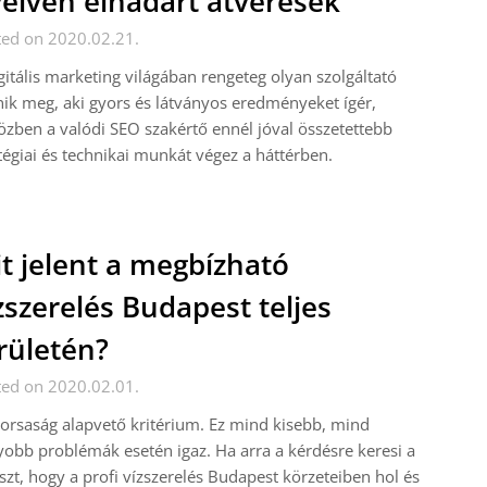
elvén elhadart átverések
ted on 2020.02.21.
gitális marketing világában rengeteg olyan szolgáltató
nik meg, aki gyors és látványos eredményeket ígér,
zben a valódi SEO szakértő ennél jóval összetettebb
tégiai és technikai munkát végez a háttérben.
t jelent a megbízható
zszerelés Budapest teljes
rületén?
ted on 2020.02.01.
orsaság alapvető kritérium. Ez mind kisebb, mind
obb problémák esetén igaz. Ha arra a kérdésre keresi a
szt, hogy a profi vízszerelés Budapest körzeteiben hol és