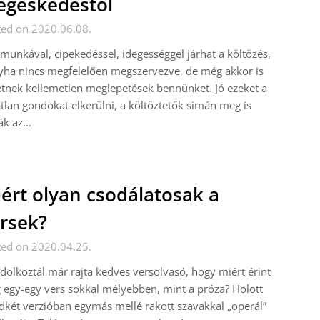
egeskedéstől
ted on 2020.06.08.
munkával, cipekedéssel, idegességgel járhat a költözés,
ha nincs megfelelően megszervezve, de még akkor is
tnek kellemetlen meglepetések bennünket. Jó ezeket a
tlan gondokat elkerülni, a költöztetők simán meg is
ák az…
ért olyan csodálatosak a
rsek?
ted on 2020.04.25.
olkoztál már rajta kedves versolvasó, hogy miért érint
egy-egy vers sokkal mélyebben, mint a próza? Holott
két verzióban egymás mellé rakott szavakkal „operál”