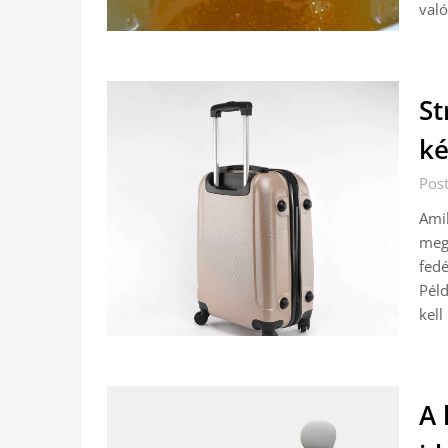
való
St
ké
Pos
Amik
megé
fedé
Pél
kell
A 