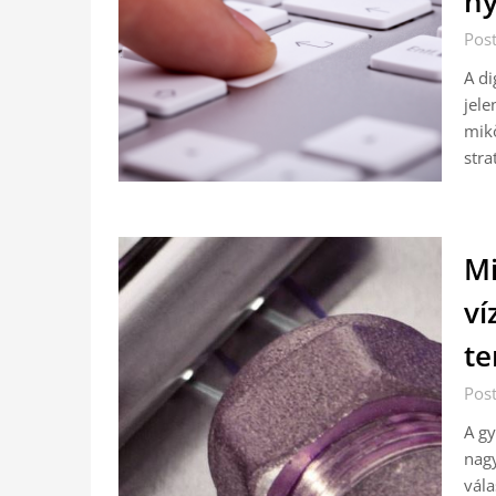
ny
Pos
A di
jele
mikö
stra
Mi
ví
te
Pos
A gy
nagy
vála