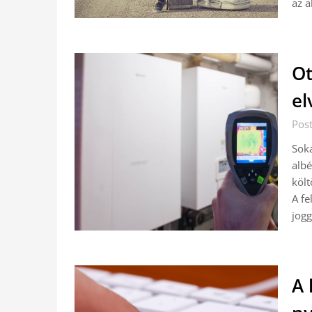
az a
Ot
el
Pos
Soka
albé
költ
A fe
jogg
A 