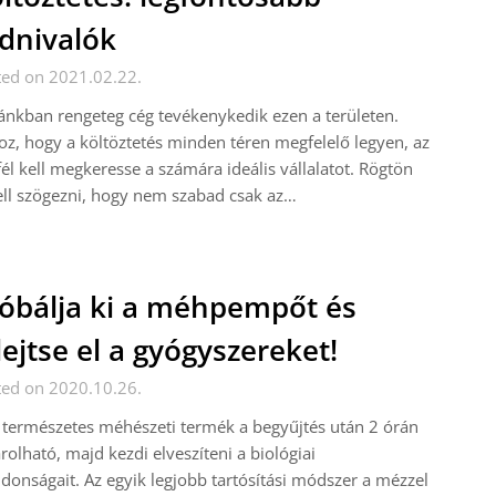
dnivalók
ted on 2021.02.22.
nkban rengeteg cég tevékenykedik ezen a területen.
z, hogy a költöztetés minden téren megfelelő legyen, az
él kell megkeresse a számára ideális vállalatot. Rögtön
ell szögezni, hogy nem szabad csak az…
óbálja ki a méhpempőt és
lejtse el a gyógyszereket!
ted on 2020.10.26.
 természetes méhészeti termék a begyűjtés után 2 órán
árolható, majd kezdi elveszíteni a biológiai
jdonságait. Az egyik legjobb tartósítási módszer a mézzel