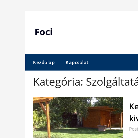
Skip
to
content
Foci
Kezdőlap
Kapcsolat
Kategória:
Szolgáltat
Ke
ki
Pos