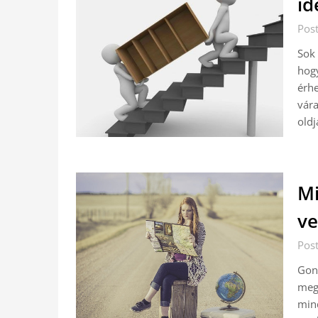
id
Pos
Sok 
hogy
érhe
vára
oldj
Mi
ve
Pos
Gond
meg 
mind