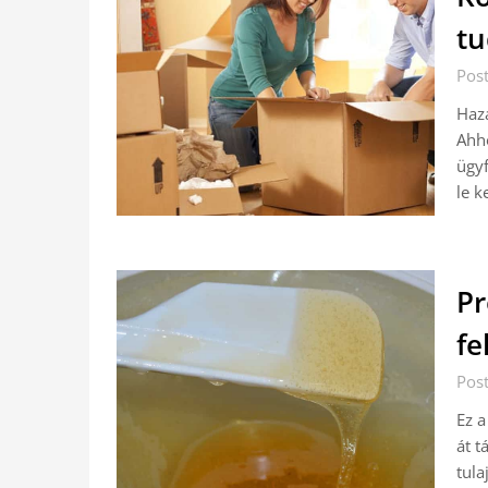
tu
Pos
Hazá
Ahho
ügyf
le k
Pr
fe
Pos
Ez a
át t
tula