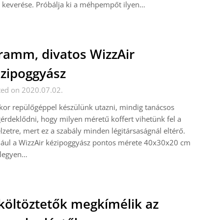
 keverése. Próbálja ki a méhpempőt ilyen…
ramm, divatos WizzAir
zipoggyász
ted on 2020.07.02.
or repülőgéppel készülünk utazni, mindig tanácsos
rdeklődni, hogy milyen méretű koffert vihetünk fel a
lzetre, mert ez a szabály minden légitársaságnál eltérő.
dául a WizzAir kézipoggyász pontos mérete 40x30x20 cm
 legyen…
költöztetők megkímélik az