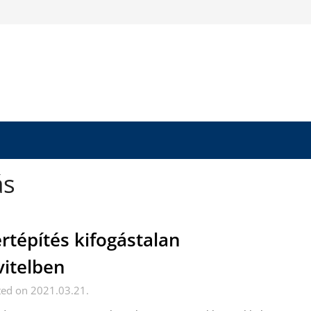
ás
rtépítés kifogástalan
vitelben
ted on 2021.03.21.