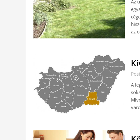
Az u
egys
cége
hisz
az 
Ki
Pos
A le
soka
Mive
vár
Kö