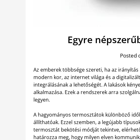
Egyre népszerűb
Posted 
Az emberek többsége szereti, ha az irányítás
modern kor, az internet világa és a digitaliz
integrálásának a lehetőségét. A lakások kén
alkalmazása. Ezek a rendszerek arra szolgálna
legyen.
A hagyományos termosztátok különböző időb
állíthatóak. Ezzel szemben, a legújabb típuso
termosztát bekötési módját tekintve, elérhető
határozza meg, hogy milyen elven kommunikál