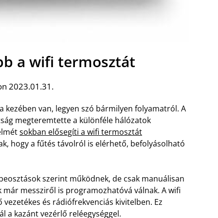
b a wifi termosztát
on 2023.01.31.
 a kezében van, legyen szó bármilyen folyamatról. A
áltság megteremtette a különféle hálózatok
yelmét
sokban elősegíti a wifi termosztát
k, hogy a fűtés távolról is elérhető, befolyásolható
eosztások szerint működnek, de csak manuálisan
k már messziről is programozhatóvá válnak. A wifi
 vezetékes és rádiófrekvenciás kivitelben. Ez
 a kazánt vezérlő reléegységgel.