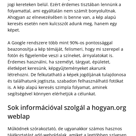
jogi kereteken belül. Ezért érdemes tisztában lennünk a
folyamattal, ami egyáltalán nem számít bonyolultnak.
Ahogyan az elnevezésében is benne van, a kép alapú
keresés esetén nem kulcsszót adunk meg, hanem egy
képet.
A Google rendszere több mint 90%-os pontossággal
beazonosítja a kép témáját, felismeri, hogy mi szerepel a
fotón és figyelembe veszi a színeket, árnyalatokat is.
Érdemes használni, ha személyt, tárgyat, épületet,
életképet keresünk, képgyűjteményeket akarunk
létrehozni. De felkutatható a képek jogdíjának tulajdonosa
és találhatunk jogtiszta, szabadon felhasználható fotókat
is. A kép alapú keresés szimpla folyamat, aminek
segítségével könnyen elérhetjük a célunkat.
Sok információval szolgál a hogyan.org
weblap
Működnek szórakoztató, de ugyanakkor számos hasznos
tájékoztatást adó weboldalak, amiket a legtöbben szívesen