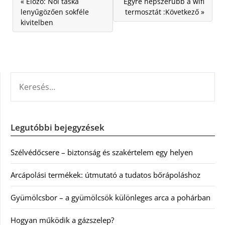
« Előző: Női táska
Egyre népszerűbb a wifi
lenyűgözően sokféle
termosztát :Következő »
kivitelben
KERESÉS:
Legutóbbi bejegyzések
Szélvédőcsere – biztonság és szakértelem egy helyen
Arcápolási termékek: útmutató a tudatos bőrápoláshoz
Gyümölcsbor – a gyümölcsök különleges arca a pohárban
Hogyan működik a gázszelep?