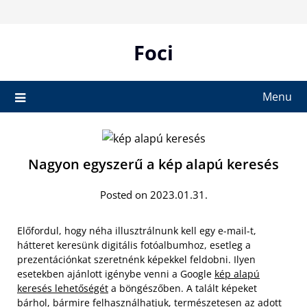
Skip
to
content
Foci
Menu
Nagyon egyszerű a kép alapú keresés
Posted on 2023.01.31.
Előfordul, hogy néha illusztrálnunk kell egy e-mail-t,
hátteret keresünk digitális fotóalbumhoz, esetleg a
prezentációnkat szeretnénk képekkel feldobni. Ilyen
esetekben ajánlott igénybe venni a Google
kép alapú
keresés lehetőségét
a böngészőben. A talált képeket
bárhol, bármire felhasználhatjuk, természetesen az adott