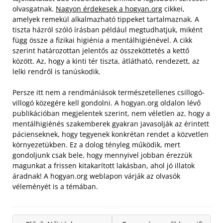
olvasgatnak.
Nagyon érdekesek a hogyan.org
cikkei,
amelyek remekül alkalmazható tippeket tartalmaznak. A
tiszta házról szóló írásban például megtudhatjuk, miként
függ össze a fizikai higiénia a mentálhigiénével. A cikk
szerint határozottan jelentős az összeköttetés a kettő
között. Az, hogy a kinti tér tiszta, átlátható, rendezett, az
lelki rendről is tanúskodik.
Persze itt nem a rendmániások természetellenes csillogó-
villogó közegére kell gondolni. A hogyan.org oldalon lévő
publikációban megjelentek szerint, nem véletlen az, hogy a
mentálhigiénés szakemberek gyakran javasolják az érintett
pácienseknek, hogy tegyenek konkrétan rendet a közvetlen
környezetükben. Ez a dolog tényleg működik, mert
gondoljunk csak bele, hogy mennyivel jobban érezzük
magunkat a frissen kitakarított lakásban, ahol jó illatok
áradnak! A hogyan.org weblapon várják az olvasók
véleményét is a témában.