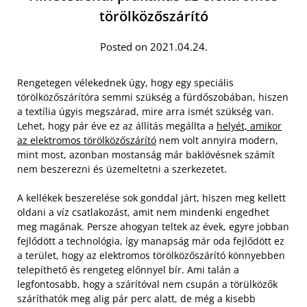
törölközőszárító
Posted on 2021.04.24.
Rengetegen vélekednek úgy, hogy egy speciális
törölközőszárítóra semmi szükség a fürdőszobában, hiszen
a textília úgyis megszárad, mire arra ismét szükség van.
Lehet, hogy pár éve ez az állítás megállta a
helyét, amikor
az elektromos törölközőszárító
nem volt annyira modern,
mint most, azonban mostanság már baklövésnek számít
nem beszerezni és üzemeltetni a szerkezetet.
A kellékek beszerelése sok gonddal járt, hiszen meg kellett
oldani a víz csatlakozást, amit nem mindenki engedhet
meg magának. Persze ahogyan teltek az évek, egyre jobban
fejlődött a technológia, így manapság már oda fejlődött ez
a terület, hogy az elektromos törölközőszárító könnyebben
telepíthető és rengeteg előnnyel bír. Ami talán a
legfontosabb, hogy a szárítóval nem csupán a törülközők
száríthatók meg alig pár perc alatt, de még a kisebb