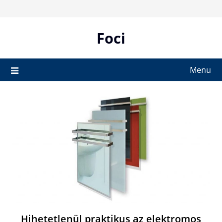
Skip
to
content
Foci
Menu
Hihetetlenül praktikus az elektromos