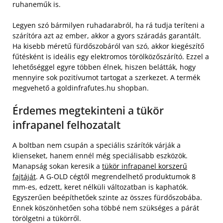
ruhaneműk is.
Legyen szó bármilyen ruhadarabról, ha rá tudja teríteni a
szárítóra azt az ember, akkor a gyors száradás garantált.
Ha kisebb méretű fürdőszobáról van szó, akkor kiegészítő
fűtésként is ideális egy elektromos törölközőszárító. Ezzel a
lehetőséggel egyre többen élnek, hiszen belátták, hogy
mennyire sok pozitívumot tartogat a szerkezet. A termék
megvehető a goldinfrafutes.hu shopban.
Érdemes megtekinteni a tükör
infrapanel felhozatalt
A boltban nem csupán a speciális szárítók várják a
klienseket, hanem ennél még speciálisabb eszközök.
Manapság sokan keresik a
tükör infrapanel korszerű
fajtáját
. A G-OLD cégtől megrendelhető produktumok 8
mm-es, edzett, keret nélküli változatban is kaphatók.
Egyszerűen beépíthetőek szinte az összes fürdőszobába.
Ennek köszönhetően soha többé nem szükséges a párát
törölgetni a tükörről.