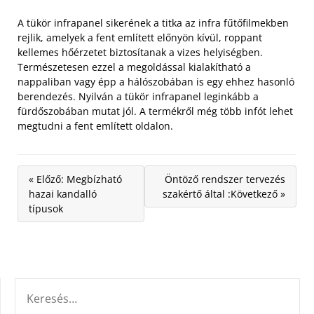
A tükör infrapanel sikerének a titka az infra fűtőfilmekben
rejlik, amelyek a fent említett előnyön kívül, roppant
kellemes hőérzetet biztosítanak a vizes helyiségben.
Természetesen ezzel a megoldással kialakítható a
nappaliban vagy épp a hálószobában is egy ehhez hasonló
berendezés. Nyilván a tükör infrapanel leginkább a
fürdőszobában mutat jól. A termékről még több infót lehet
megtudni a fent említett oldalon.
« Előző: Megbízható
Öntöző rendszer tervezés
hazai kandalló
szakértő által :Következő »
típusok
KERESÉS: