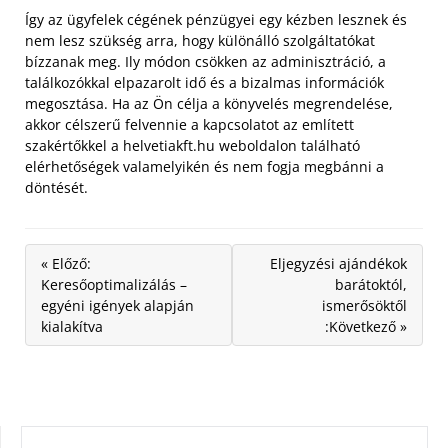
Így az ügyfelek cégének pénzügyei egy kézben lesznek és
nem lesz szükség arra, hogy különálló szolgáltatókat
bízzanak meg. Ily módon csökken az adminisztráció, a
találkozókkal elpazarolt idő és a bizalmas információk
megosztása. Ha az Ön célja a könyvelés megrendelése,
akkor célszerű felvennie a kapcsolatot az említett
szakértőkkel a helvetiakft.hu weboldalon található
elérhetőségek valamelyikén és nem fogja megbánni a
döntését.
« Előző:
Eljegyzési ajándékok
Keresőoptimalizálás –
barátoktól,
egyéni igények alapján
ismerősöktől
kialakítva
:Következő »
KERESÉS: