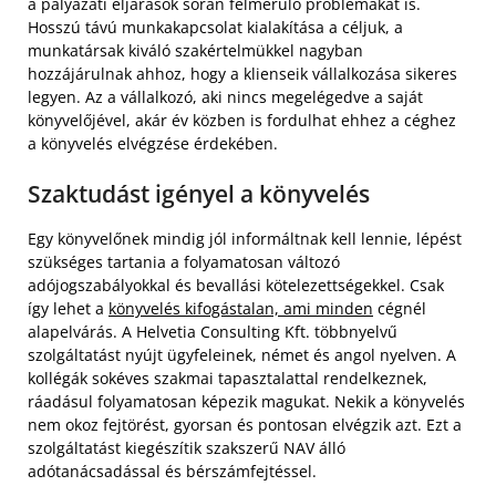
a pályázati eljárások során felmerülő problémákat is.
Hosszú távú munkakapcsolat kialakítása a céljuk, a
munkatársak kiváló szakértelmükkel nagyban
hozzájárulnak ahhoz, hogy a klienseik vállalkozása sikeres
legyen. Az a vállalkozó, aki nincs megelégedve a saját
könyvelőjével, akár év közben is fordulhat ehhez a céghez
a könyvelés elvégzése érdekében.
Szaktudást igényel a könyvelés
Egy könyvelőnek mindig jól informáltnak kell lennie, lépést
szükséges tartania a folyamatosan változó
adójogszabályokkal és bevallási kötelezettségekkel. Csak
így lehet a
könyvelés kifogástalan, ami minden
cégnél
alapelvárás. A Helvetia Consulting Kft. többnyelvű
szolgáltatást nyújt ügyfeleinek, német és angol nyelven. A
kollégák sokéves szakmai tapasztalattal rendelkeznek,
ráadásul folyamatosan képezik magukat. Nekik a könyvelés
nem okoz fejtörést, gyorsan és pontosan elvégzik azt. Ezt a
szolgáltatást kiegészítik szakszerű NAV álló
adótanácsadással és bérszámfejtéssel.