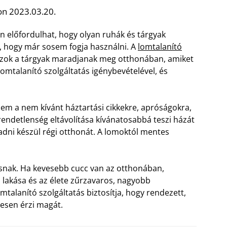
on 2023.03.20.
n előfordulhat, hogy olyan ruhák és tárgyak
ű, hogy már sosem fogja használni. A
lomtalanító
 azok a tárgyak maradjanak meg otthonában, amiket
lomtalanító szolgáltatás igénybevételével, és
em a nem kívánt háztartási cikkekre, apróságokra,
A rendetlenség eltávolítása kívánatosabbá teszi házát
ladni készül régi otthonát. A lomoktól mentes
ásnak. Ha kevesebb cucc van az otthonában,
a lakása és az élete zűrzavaros, nagyobb
mtalanító szolgáltatás biztosítja, hogy rendezett,
esen érzi magát.