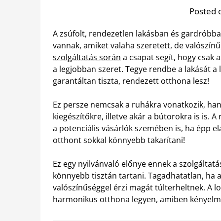
Posted 
A zsúfolt, rendezetlen lakásban és gardróbba
vannak, amiket valaha szeretett, de valószín
szolgáltatás során
a csapat segít, hogy csak
a legjobban szeret. Tegye rendbe a lakását a 
garantáltan tiszta, rendezett otthona lesz!
Ez persze nemcsak a ruhákra vonatkozik, han
kiegészítőkre, illetve akár a bútorokra is is. 
a potenciális vásárlók szemében is, ha épp e
otthont sokkal könnyebb takarítani!
Ez egy nyilvánvaló előnye ennek a szolgáltat
könnyebb tisztán tartani. Tagadhatatlan, ha 
valószínűséggel érzi magát túlterheltnek. A lo
harmonikus otthona legyen, amiben kényelm