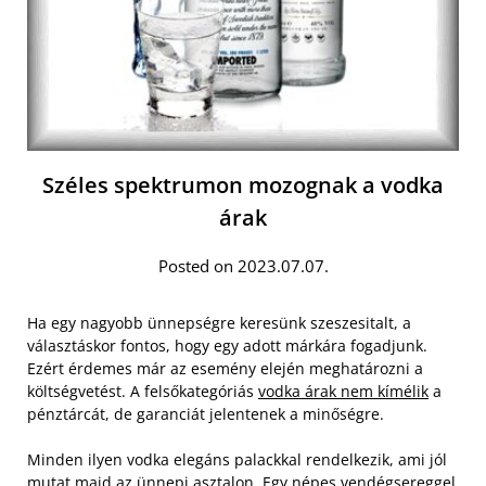
Széles spektrumon mozognak a vodka
árak
Posted on 2023.07.07.
Ha egy nagyobb ünnepségre keresünk szeszesitalt, a
választáskor fontos, hogy egy adott márkára fogadjunk.
Ezért érdemes már az esemény elején meghatározni a
költségvetést. A felsőkategóriás
vodka árak nem kímélik
a
pénztárcát, de garanciát jelentenek a minőségre.
Minden ilyen vodka elegáns palackkal rendelkezik, ami jól
mutat majd az ünnepi asztalon. Egy népes vendégsereggel