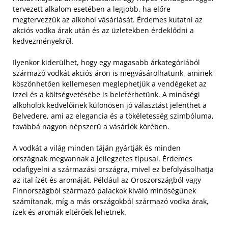
tervezett alkalom esetében a legjobb, ha előre
megtervezzük az alkohol vásárlását. Érdemes kutatni az
akciós vodka árak után és az üzletekben érdeklődni a
kedvezményekről.
Ilyenkor kiderülhet, hogy egy magasabb árkategóriából
származó vodkát akciós áron is megvásárolhatunk, aminek
köszönhetően kellemesen meglephetjük a vendégeket az
ízzel és a költségvetésébe is beleférhetünk. A minőségi
alkoholok kedvelőinek különösen jó választást jelenthet a
Belvedere, ami az elegancia és a tökéletesség szimbóluma,
továbbá nagyon népszerű a vásárlók körében.
A vodkát a világ minden táján gyártják és minden
országnak megvannak a jellegzetes típusai. Érdemes
odafigyelni a származási országra, mivel ez befolyásolhatja
az ital ízét és aromáját. Például az Oroszországból vagy
Finnországból származó palackok kiváló minőségűnek
számítanak, míg a más országokból származó vodka árak,
ízek és aromák eltérőek lehetnek.