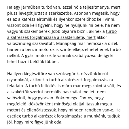
Ha egy járműben turbó van, azzal nő a teljesítménye, mert
plusz levegőt juttat a szerkezetbe. Azonban megesik, hogy
ez az alkatrész elromlik és ilyenkor szerelőhöz kell vinni,
viszont oda kell figyelni, hogy ne nyúljunk mi bele, ha nem
vagyunk szakemberek. Jobb olyanra bízni, akinek a
turbó
alkatrészek forgalmazása a szakterülete, mert
akkor
valószínűleg szakavatott. Manapság már nemcsak a dízel,
hanem a benzinmotorok is szinte elképzelhetetlenek turbó
nélkül. A gyári motorok le vannak szabályozva, de így ki
lehet hozni belőlük többet.
Ha ilyen kiegészítőre van szükségünk, nézzünk körül
olyanoknál, akiknek a turbó alkatrészek forgalmazása a
feladata. A turbó feltöltés is mára már megszokottá vált, és
a szakértők szerint normális használat mellett nem
valószínű, hogy gyorsan tönkremegy. Fontos, hogy
megfelelő időközönként minőségi olajjal itassuk meg a
motort és ellenőriztessük, hogy minden rendben van-e. Ha
esetleg turbó alkatrészek forgalmazása a munkánk, tudjuk
jól, hogy mire figyeljünk oda.