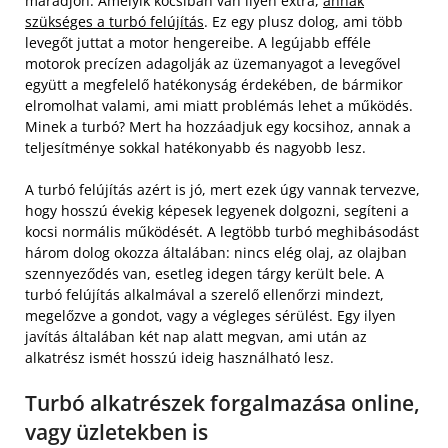
maradjon. Amelyik kocsiban van ilyen extra,
annak
szükséges a turbó felújítás
. Ez egy plusz dolog, ami több
levegőt juttat a motor hengereibe. A legújabb efféle
motorok precízen adagolják az üzemanyagot a levegővel
együtt a megfelelő hatékonyság érdekében, de bármikor
elromolhat valami, ami miatt problémás lehet a működés.
Minek a turbó? Mert ha hozzáadjuk egy kocsihoz, annak a
teljesítménye sokkal hatékonyabb és nagyobb lesz.
A turbó felújítás azért is jó, mert ezek úgy vannak tervezve,
hogy hosszú évekig képesek legyenek dolgozni, segíteni a
kocsi normális működését. A legtöbb turbó meghibásodást
három dolog okozza általában: nincs elég olaj, az olajban
szennyeződés van, esetleg idegen tárgy került bele. A
turbó felújítás alkalmával a szerelő ellenőrzi mindezt,
megelőzve a gondot, vagy a végleges sérülést. Egy ilyen
javítás általában két nap alatt megvan, ami után az
alkatrész ismét hosszú ideig használható lesz.
Turbó alkatrészek forgalmazása online,
vagy üzletekben is