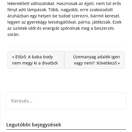
lekerekített változatokat. Hasznosak az éjjeli, nem túl erős
fényt adó lámpások. Több, nagyobb, erre szakosodott
áruházban egy helyen be tudod szerezni, bármit keresel,
legyen az gyerekágy leesésgátlóval, párna, játékzsák. Ezek
az üzletek időt és energiát spórolnak meg a beszerzés
során.
« Előző: A baba body
Üzemanyag adalék igen
nem megy ki a divatból
vagy nem? :Következő »
KERESÉS:
Legutóbbi bejegyzések