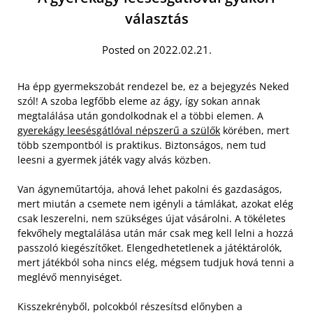
választás
Posted on 2022.02.21.
Ha épp gyermekszobát rendezel be, ez a bejegyzés Neked
szól! A szoba legfőbb eleme az ágy, így sokan annak
megtalálása után gondolkodnak el a többi elemen. A
gyerekágy leesésgátlóval népszerű a szülők
körében, mert
több szempontból is praktikus. Biztonságos, nem tud
leesni a gyermek játék vagy alvás közben.
Van ágyneműtartója, ahová lehet pakolni és gazdaságos,
mert miután a csemete nem igényli a támlákat, azokat elég
csak leszerelni, nem szükséges újat vásárolni. A tökéletes
fekvőhely megtalálása után már csak meg kell lelni a hozzá
passzoló kiegészítőket. Elengedhetetlenek a játéktárolók,
mert játékból soha nincs elég, mégsem tudjuk hová tenni a
meglévő mennyiséget.
Kisszekrényből, polcokból részesítsd előnyben a