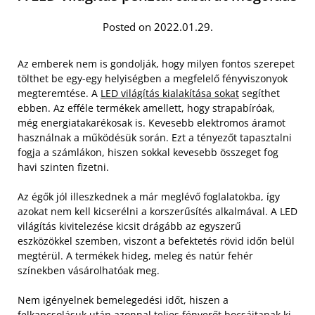
Posted on 2022.01.29.
Az emberek nem is gondolják, hogy milyen fontos szerepet
tölthet be egy-egy helyiségben a megfelelő fényviszonyok
megteremtése. A
LED világítás kialakítása sokat
segíthet
ebben. Az efféle termékek amellett, hogy strapabíróak,
még energiatakarékosak is. Kevesebb elektromos áramot
használnak a működésük során. Ezt a tényezőt tapasztalni
fogja a számlákon, hiszen sokkal kevesebb összeget fog
havi szinten fizetni.
Az égők jól illeszkednek a már meglévő foglalatokba, így
azokat nem kell kicserélni a korszerűsítés alkalmával. A LED
világítás kivitelezése kicsit drágább az egyszerű
eszközökkel szemben, viszont a befektetés rövid időn belül
megtérül. A termékek hideg, meleg és natúr fehér
színekben vásárolhatóak meg.
Nem igényelnek bemelegedési időt, hiszen a
felkapcsolásuk után azonnal teljes fényerőt bocsájtanak ki.