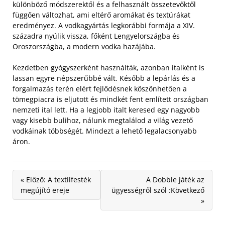
különböző módszerektől és a felhasznált összetevőktől
függően változhat, ami eltérő aromákat és textúrákat
eredményez. A vodkagyártás legkorábbi formája a XIV.
századra nyúlik vissza, főként Lengyelországba és
Oroszországba, a modern vodka hazájába.
Kezdetben gyógyszerként használták, azonban italként is
lassan egyre népszerűbbé vált. Később a lepárlás és a
forgalmazás terén elért fejlődésnek köszönhetően a
tömegpiacra is eljutott és mindkét fent említett országban
nemzeti ital lett. Ha a legjobb italt keresed egy nagyobb
vagy kisebb bulihoz, nálunk megtalálod a világ vezető
vodkáinak többségét. Mindezt a lehető legalacsonyabb
áron.
« Előző: A textilfesték
A Dobble játék az
megújító ereje
ügyességről szól :Következő
»