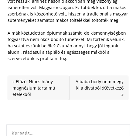
volt részük, amihez hasonló akkoriban még viszonylag
ismeretlen volt Magyarországon. Ez többek között a mákos
zserbónak is köszönhető volt, hiszen a tradicionális magyar
süteményeket zamatos mákos töltelékkel töltötték meg.
A mák köztudottan ópiumnak számít, de kismennyiségben
fogyasztva nem okoz bódító tüneteket. Mi történik velünk,
ha sokat eszünk belőle? Csupán annyi, hogy jól fogunk
aludni, ráadásul a tápláló és egészséges mákból a
szervezetünk is profitálni fog.
« Előző: Nincs hiány
A baba body nem megy
magnézium tartalmú
ki a divatból :Következő
ételekből
»
KERESÉS: