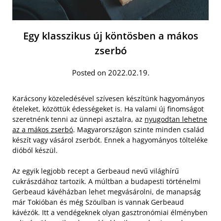
Egy klasszikus új köntösben a mákos
zserbó
Posted on 2022.02.19.
Karácsony közeledésével szívesen készítünk hagyományos
ételeket, közöttük édességeket is. Ha valami új finomságot
szeretnénk tenni az ünnepi asztalra, az
nyugodtan lehetne
az a mákos zserbó
. Magyarországon szinte minden család
készít vagy vásárol zserbót. Ennek a hagyományos tölteléke
dióból készül.
Az egyik legjobb recept a Gerbeaud nevű világhírű
cukrászdához tartozik. A múltban a budapesti történelmi
Gerbeaud kávéházban lehet megvásárolni, de manapság
már Tokióban és még Szöulban is vannak Gerbeaud
kávézók.
Itt a vendégeknek olyan gasztronómiai élményben