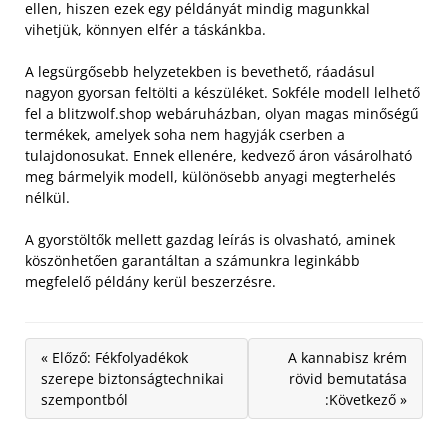
ellen, hiszen ezek egy példányát mindig magunkkal
vihetjük, könnyen elfér a táskánkba.
A legsürgősebb helyzetekben is bevethető, ráadásul
nagyon gyorsan feltölti a készüléket. Sokféle modell lelhető
fel a blitzwolf.shop webáruházban, olyan magas minőségű
termékek, amelyek soha nem hagyják cserben a
tulajdonosukat. Ennek ellenére, kedvező áron vásárolható
meg bármelyik modell, különösebb anyagi megterhelés
nélkül.
A gyorstöltők mellett gazdag leírás is olvasható, aminek
köszönhetően garantáltan a számunkra leginkább
megfelelő példány kerül beszerzésre.
« Előző: Fékfolyadékok
A kannabisz krém
szerepe biztonságtechnikai
rövid bemutatása
szempontból
:Következő »