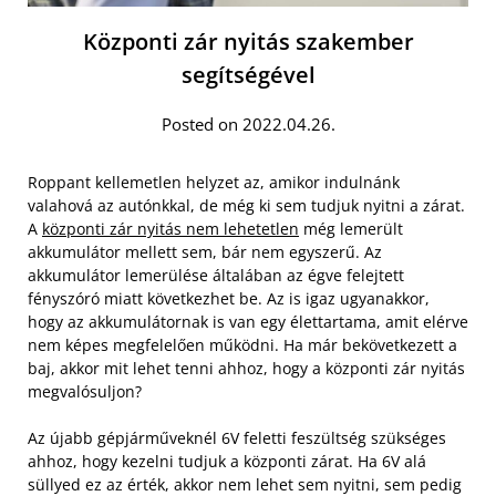
Központi zár nyitás szakember
segítségével
Posted on 2022.04.26.
Roppant kellemetlen helyzet az, amikor indulnánk
valahová az autónkkal, de még ki sem tudjuk nyitni a zárat.
A
központi zár nyitás nem lehetetlen
még lemerült
akkumulátor mellett sem, bár nem egyszerű. Az
akkumulátor lemerülése általában az égve felejtett
fényszóró miatt következhet be. Az is igaz ugyanakkor,
hogy az akkumulátornak is van egy élettartama, amit elérve
nem képes megfelelően működni. Ha már bekövetkezett a
baj, akkor mit lehet tenni ahhoz, hogy a központi zár nyitás
megvalósuljon?
Az újabb gépjárműveknél 6V feletti feszültség szükséges
ahhoz, hogy kezelni tudjuk a központi zárat. Ha 6V alá
süllyed ez az érték, akkor nem lehet sem nyitni, sem pedig