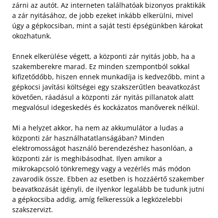
zárni az autót. Az interneten találhatóak bizonyos praktikák
a zár nyitásához, de jobb ezeket inkább elkerülni, mivel
úgy a gépkocsiban, mint a saját testi épségünkben károkat
okozhatunk.
Ennek elkerülése végett, a központi zár nyitás jobb, ha a
szakemberekre marad. Ez minden szempontból sokkal
kifizetődőbb, hiszen ennek munkadíja is kedvezőbb, mint a
gépkocsi javítási költségei egy szakszerűtlen beavatkozást
követően, ráadásul a központi zár nyitás pillanatok alatt
megvalósul idegeskedés és kockázatos manőverek nélkül.
Mi a helyzet akkor, ha nem az akkumulátor a ludas a
központi zár használhatatlanságában? Minden
elektromosságot használó berendezéshez hasonlóan, a
központi zár is meghibásodhat. Ilyen amikor a
mikrokapcsoló tönkremegy vagy a vezérlés más módon
zavarodik össze. Ebben az esetben is hozzáértő szakember
beavatkozását igényli, de ilyenkor legalább be tudunk jutni
a gépkocsiba addig, amíg felkeressük a legközelebbi
szakszervizt.