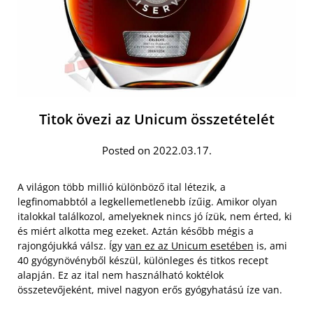
Titok övezi az Unicum összetételét
Posted on 2022.03.17.
A világon több millió különböző ital létezik, a
legfinomabbtól a legkellemetlenebb ízűig. Amikor olyan
italokkal találkozol, amelyeknek nincs jó ízük, nem érted, ki
és miért alkotta meg ezeket. Aztán később mégis a
rajongójukká válsz. Így
van ez az Unicum esetében
is, ami
40 gyógynövényből készül, különleges és titkos recept
alapján. Ez az ital nem használható koktélok
összetevőjeként, mivel nagyon erős gyógyhatású íze van.