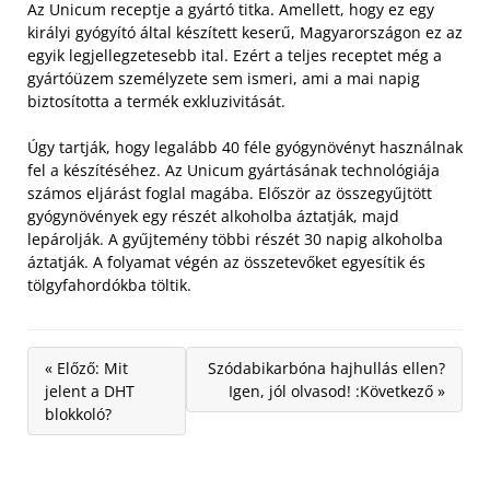
Az Unicum receptje a gyártó titka. Amellett, hogy ez egy
királyi gyógyító által készített keserű, Magyarországon ez az
egyik legjellegzetesebb ital. Ezért a teljes receptet még a
gyártóüzem személyzete sem ismeri, ami a mai napig
biztosította a termék exkluzivitását.
Úgy tartják, hogy legalább 40 féle gyógynövényt használnak
fel a készítéséhez. Az Unicum gyártásának technológiája
számos eljárást foglal magába. Először az összegyűjtött
gyógynövények egy részét alkoholba áztatják, majd
lepárolják. A gyűjtemény többi részét 30 napig alkoholba
áztatják. A folyamat végén az összetevőket egyesítik és
tölgyfahordókba töltik.
« Előző: Mit
Szódabikarbóna hajhullás ellen?
jelent a DHT
Igen, jól olvasod! :Következő »
blokkoló?