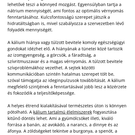
lehetővé teszi a könnyed mozgást. Egyensúlyban tartja a
nátrium mennyiségét, ami fontos az optimális vérnyomás
fenntartásához. Kulcsfontosságú szerepet játszik a
hidratáltságban is, mivel szabályozza a szervezetben lévő
folyadék mennyiségét.
A kálium hiánya vagy túlzott bevitele komoly egészségügyi
gondokat idézhet elő. A hiányának a tünetei közé tartozik
az izomgyengeség, a görcsök, a fáradtság, a
szívritmuszavar és a magas vérnyomás. A túlzott bevitele
szívproblémákhoz vezethet. A sejtek közötti
kommunikációban szintén hatalmas szerepet tölt be,
szóval támogatja az ideginpulzusok továbbítását. A kálium
megfelelő szintjének a fenntartásával jobb lesz a közérzete
és fokozódik a teljesítőképessége.
A helyes étrend kialakításával természetes úton is könnyen
pótolható. A
kálium tartalmú élelmiszerek
fogyasztása
kitűnő döntés lehet. Ami a gyümölcsöket illeti, kiváló
forrása a banán, az avokádó, a narancs, a dinnye és az
áfonya. A zöldségeket tekintve a burgonya, a spenót, a