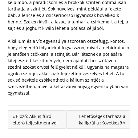
kelbimbó, a paradicsom és a brokkoli szintén optimálisan
tarthatja a szintjét. Sok hüvelyes, mint például a fekete
bab, a lencse és a csicseriborsó ugyancsak bővelkedik
benne. Ezeken kívül, a lazac, a tonhal, a csirkemell, a tej, a
sajt és a joghurt kiváló lehet a pótlása céljából.
A kálium és a víz egyensúlya szorosan összefügg. Fontos,
hogy elegendő folyadékot fogyasszon, mivel a dehidratáció
jelentősen csökkenti a szintjét. Bár léteznek a pótlására
kifejlesztett készítmények, nem ajánlott hosszútávon
szedni azokat orvosi felügyelet nélkül, ugyanis ha magasra
ugrik a szintje, akkor az kifejezetten veszélyes lehet. A túl
sok só bevitele csökkentheti a kálium szintjét a
szervezetben, mivel a két ásványi anyag egyensúlyban van
egymással.
« Előző: Akkus fúró
Lehetőségek tárháza a
eltérő teljesítménnyel
kalligráfia :Következő »