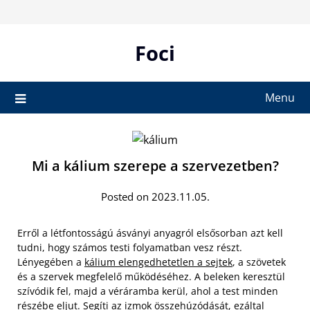
Skip
to
content
Foci
Menu
Mi a kálium szerepe a szervezetben?
Posted on 2023.11.05.
Erről a létfontosságú ásványi anyagról elsősorban azt kell
tudni, hogy számos testi folyamatban vesz részt.
Lényegében a
kálium elengedhetetlen a sejtek
, a szövetek
és a szervek megfelelő működéséhez. A beleken keresztül
szívódik fel, majd a véráramba kerül, ahol a test minden
részébe eljut. Segíti az izmok összehúzódását, ezáltal