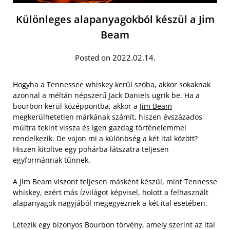
Különleges alapanyagokból készül a Jim
Beam
Posted on 2022.02.14.
Hogyha a Tennessee whiskey kerül szóba, akkor sokaknak
azonnal a méltán népszerű Jack Daniels ugrik be. Ha a
bourbon kerül középpontba, akkor a
Jim Beam
megkerülhetetlen márkának számít, hiszen évszázados
múltra tekint vissza és igen gazdag történelemmel
rendelkezik. De vajon mi a különbség a két ital között?
Hiszen kitöltve egy pohárba látszatra teljesen
egyformánnak tűnnek.
A Jim Beam viszont teljesen másként készül, mint Tennesse
whiskey, ezért más ízvilágot képvisel, holott a felhasznált
alapanyagok nagyjából megegyeznek a két ital esetében.
Létezik egy bizonyos Bourbon törvény, amely szerint az ital