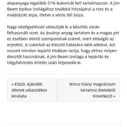
alapanyaga legalább 51% kukoricát kell tartalmazzon. A Jim
Beam tipikus ízvilágához továbbá hozzájárul a rozs és a
malátázott árpa, illetve a vörös téli búza.
Nagy odafigyeléssel választják ki a készítés során
felhasznált vizet. Az ásványi anyag tartalom és a magas pH
ez esetben döntő szempontnak számít, mert elősegíti az
erjedést. A cukorból az élesztő hatására válik alkohol. Azt
viszont minden lepárló titokban tartja, hogy ehhez milyen
élesztőt használnak. A Jim Beam ízvilága a lepárlás és
tölgyfahordós érlelés után teljesedik ki.
« Előző: Ajándék
Nincs hiány magnézium
ötletek választékos
tartalmú ételekből
kínálata
:Következő »