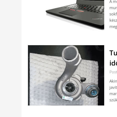
A m
mun
sokf
kész
megh
Tu
id
Pos
Akin
javí
mara
szük