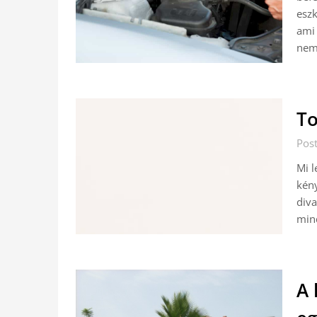
eszk
ami 
nem
To
Pos
Mi l
kény
diva
mind
A 