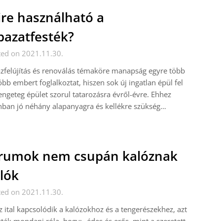
re használható a
bazatfesték?
ted on 2021.11.30.
zfelújítás és renoválás témaköre manapság egyre több
öbb embert foglalkoztat, hiszen sok új ingatlan épül fel
engeteg épület szorul tatarozásra évről-évre. Ehhez
ban jó néhány alapanyagra és kellékre szükség…
rumok nem csupán kalóznak
lók
ted on 2021.11.30.
z ital kapcsolódik a kalózokhoz és a tengerészekhez, azt