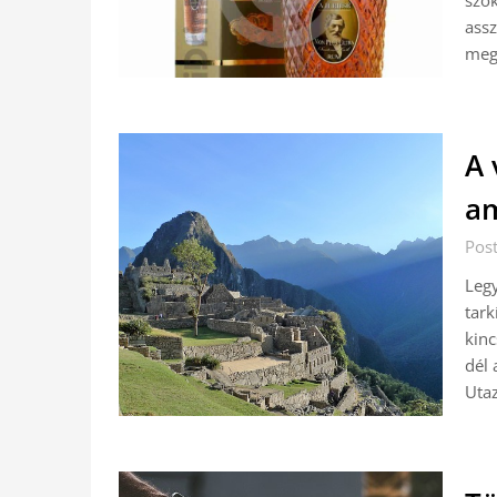
szok
assz
megh
A 
am
Pos
Legy
tark
kinc
dél 
Uta