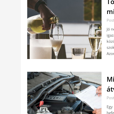
Tö
m
Pos
Jó n
igaz
közö
szok
Azo
Mi
át
Pos
Egy 
befe