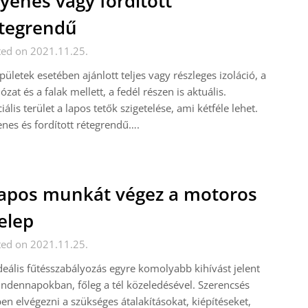
yenes vagy fordított
tegrendű
ted on 2021.11.25.
pületek esetében ajánlott teljes vagy részleges izoláció, a
ózat és a falak mellett, a fedél részen is aktuális.
iális terület a lapos tetők szigetelése, ami kétféle lehet.
nes és fordított rétegrendű….
apos munkát végez a motoros
elep
ted on 2021.11.25.
deális fűtésszabályozás egyre komolyabb kihívást jelent
ndennapokban, főleg a tél közeledésével. Szerencsés
en elvégezni a szükséges átalakításokat, kiépítéseket,