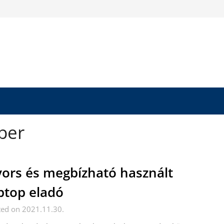
ber
ors és megbízható használt
ptop eladó
ted on 2021.11.30.