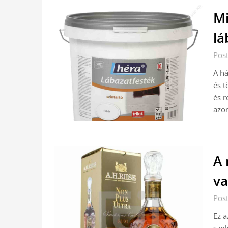
Mi
lá
Pos
A há
és t
és r
azon
A 
va
Pos
Ez a