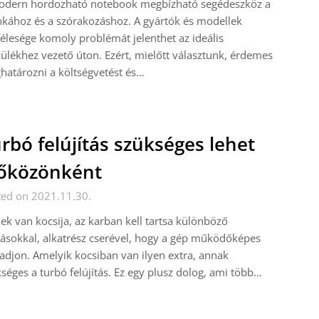
odern hordozható notebook megbízható segédeszköz a
kához és a szórakozáshoz. A gyártók és modellek
élesége komoly problémát jelenthet az ideális
ülékhez vezető úton. Ezért, mielőtt választunk, érdemes
atározni a költségvetést és…
rbó felújítás szükséges lehet
őközönként
ted on 2021.11.30.
ek van kocsija, az karban kell tartsa különböző
tásokkal, alkatrész cserével, hogy a gép működőképes
djon. Amelyik kocsiban van ilyen extra, annak
séges a turbó felújítás. Ez egy plusz dolog, ami több…