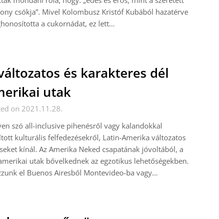
ták mondani róla, hogy: „édes és erős, mint a szeretett
ony csókja”. Mivel Kolombusz Kristóf Kubából hazatérve
onosította a cukornádat, ez lett…
változatos és karakteres dél
erikai utak
ted on 2021.11.28.
en szó all-inclusive pihenésről vagy kalandokkal
ított kulturális felfedezésekről, Latin-Amerika változatos
seket kínál. Az Amerika Neked csapatának jóvoltából, a
amerikai utak bővelkednek az egzotikus lehetőségekben.
zzunk el Buenos Airesből Montevideo-ba vagy…