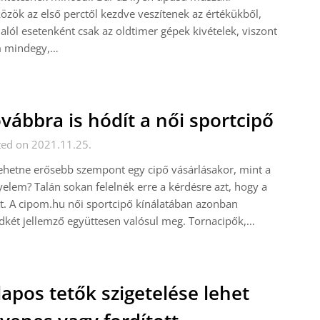
özök az első perctől kezdve veszítenek az értékükből,
alól esetenként csak az oldtimer gépek kivételek, viszont
 mindegy,…
vábbra is hódít a női sportcipő
ted on 2021.11.25.
ehetne erősebb szempont egy cipő vásárlásakor, mint a
elem? Talán sokan felelnék erre a kérdésre azt, hogy a
t. A cipom.hu női sportcipő kínálatában azonban
két jellemző együttesen valósul meg. Tornacipők,…
lapos tetők szigetelése lehet