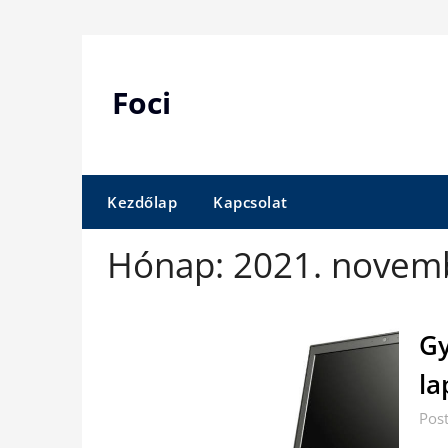
Skip
to
content
Foci
Kezdőlap
Kapcsolat
Hónap:
2021. novem
Gy
la
Pos