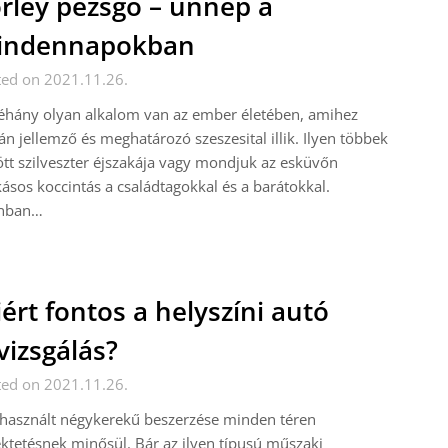
rley pezsgő – ünnep a
indennapokban
ted on 2021.11.26.
éhány olyan alkalom van az ember életében, amihez
án jellemző és meghatározó szeszesital illik. Ilyen többek
tt szilveszter éjszakája vagy mondjuk az esküvőn
ásos koccintás a családtagokkal és a barátokkal.
nban…
ért fontos a helyszíni autó
vizsgálás?
ted on 2021.11.26.
használt négykerekű beszerzése minden téren
ktetésnek minősül. Bár az ilyen típusú műszaki