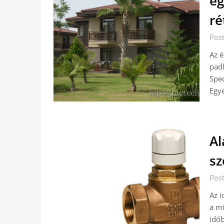
eg
ré
Pos
Az é
padl
Spec
Egye
Al
sz
Pos
Az i
a mi
időb